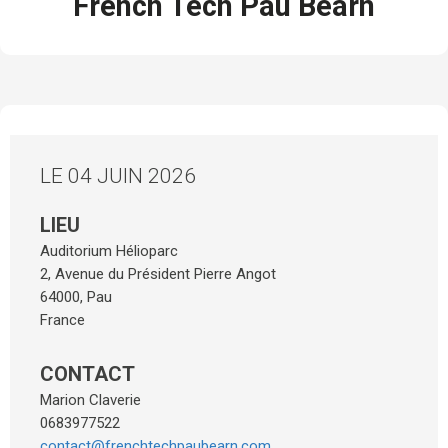
French Tech Pau Béarn
LE 04 JUIN 2026
LIEU
Auditorium Hélioparc
2, Avenue du Président Pierre Angot
64000
,
Pau
France
CONTACT
Marion Claverie
0683977522
contact@frenchtechpaubearn.com